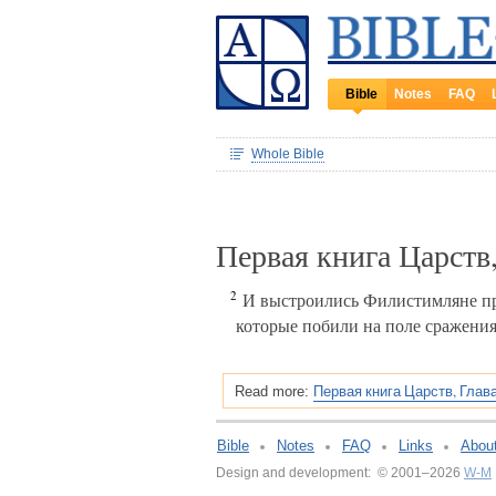
Bible
Notes
FAQ
Whole Bible
Первая книга Царств
2
И выстроились Филистимляне пр
которые побили на поле сражения
Первая книга Царств, Глава
Read more:
Bible
Notes
FAQ
Links
Abou
Design and development: © 2001–2026
W-M