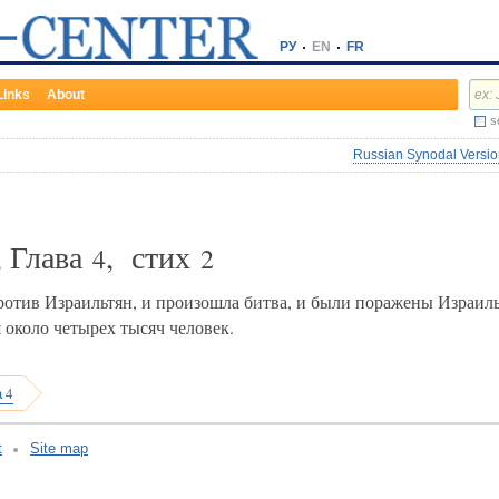
РУ
EN
FR
Links
About
s
Russian Synodal Version
, Глава
, стих
4
2
отив Израильтян, и произошла битва, и были поражены Израил
 около четырех тысяч человек.
 4
t
Site map
v:2.0.3.107