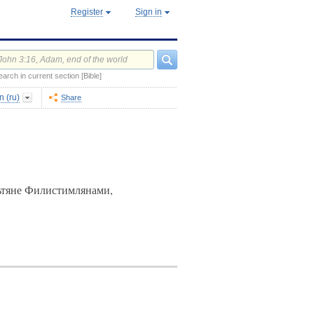
Register
Sign in
earch in current section [Bible]
 (ru)
Share
ьтяне Филистимлянами,