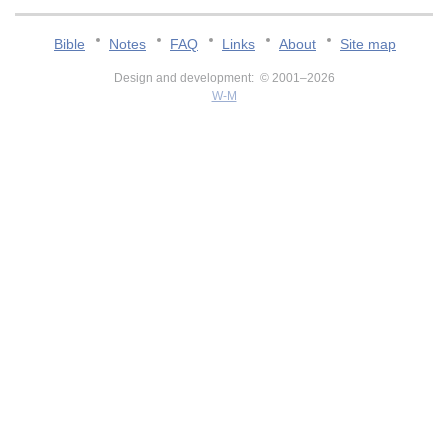
Bible
Notes
FAQ
Links
About
Site map
Design and development: © 2001–2026
W-M
v:2.0.3.107