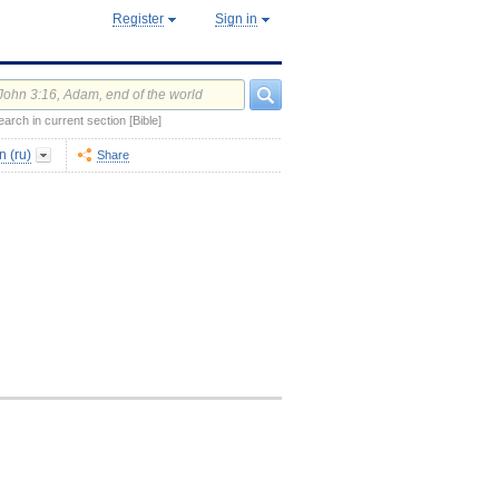
Register
Sign in
earch in current section [Bible]
 (ru)
Share