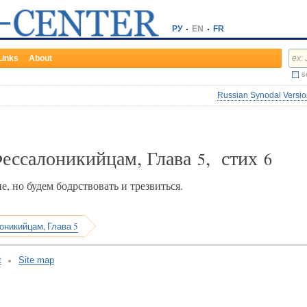
РУ
EN
FR
Links
About
s
Russian Synodal Version
Фессалоникийцам, Глава
, стих
5
6
е, но будем бодрствовать и трезвиться.
оникийцам, Глава 5
t
Site map
v:2.0.3.107