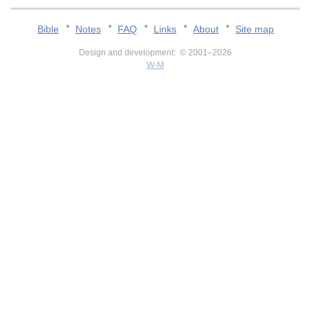
Bible
Notes
FAQ
Links
About
Site map
Design and development: © 2001–2026
W-M
v:2.0.3.107