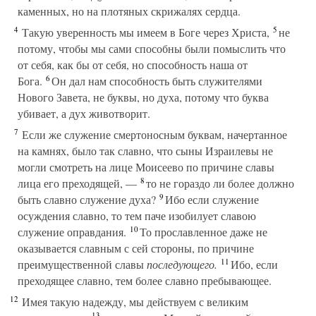
каменных, но на плотяных скрижалях сердца.
4
5
Такую уверенность мы имеем в Боге через Христа,
не
потому, чтобы мы сами способны были помыслить что
от себя, как бы от себя, но способность наша от
6
Бога.
Он дал нам способность быть служителями
Нового Завета, не буквы, но духа, потому что буква
убивает, а дух животворит.
7
Если же служение смертоносным буквам, начертанное
на камнях, было так славно, что сыны Израилевы не
могли смотреть на лице Моисеево по причине славы
8
лица его преходящей, —
то не гораздо ли более должно
9
быть славно служение духа?
Ибо если служение
осуждения славно, то тем паче изобилует славою
10
служение оправдания.
То прославленное даже не
оказывается славным с сей стороны, по причине
11
преимущественной славы
последующего.
Ибо, если
преходящее славно, тем более славно пребывающее.
12
Имея такую надежду, мы действуем с великим
13