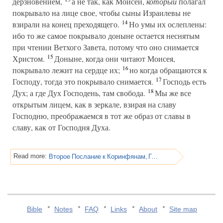
дерзновением,
а не так, как Моисей,
который
полагал
покрывало на лице свое, чтобы сыны Израилевы не
14
взирали на конец преходящего.
Но умы их ослеплены:
ибо то же самое покрывало доныне остается неснятым
при чтении Ветхого Завета, потому что оно снимается
15
Христом.
Доныне, когда они читают Моисея,
16
покрывало лежит на сердце их;
но когда обращаются к
17
Господу, тогда это покрывало снимается.
Господь есть
18
Дух; а где Дух Господень, там свобода.
Мы же все
открытым лицем, как в зеркале, взирая на славу
Господню, преображаемся в тот же образ от славы в
славу, как от Господня Духа.
Второе Послание к Коринфянам, Глава 4
Read more:
Bible
Notes
FAQ
Links
About
Site map