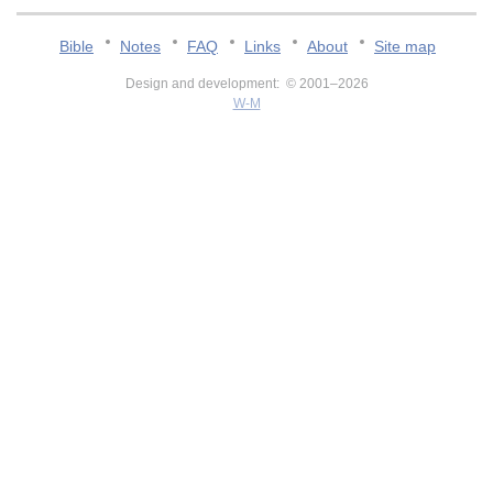
Bible
Notes
FAQ
Links
About
Site map
Design and development: © 2001–2026
W-M
v:2.0.3.107