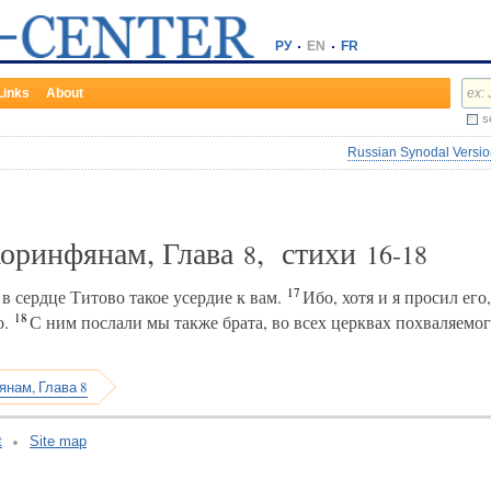
РУ
EN
FR
Links
About
s
Russian Synodal Version
Коринфянам, Глава
, стихи
8
16-18
17
 сердце Титово такое усердие к вам.
Ибо, хотя и я просил его
18
о.
С ним послали мы также брата, во всех церквах похваляемог
янам, Глава 8
t
Site map
v:2.0.3.107