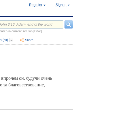
Register
Sign in
earch in current section [Bible]
 (ru)
Share
, впрочем он, будучи очень
о за благовествование,