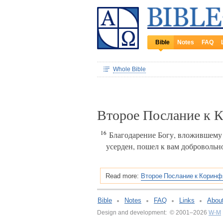
Bible
Notes
FAQ
Whole Bible
Второе Послание к 
16
Благодарение Богу, вложившему в
усерден, пошел к вам добровольн
Второе Послание к Коринф
Read more:
Bible
Notes
FAQ
Links
Abou
Design and development: © 2001–2026
W-M