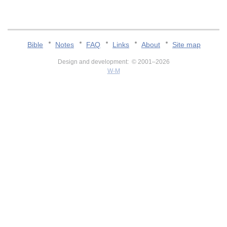
Bible
Notes
FAQ
Links
About
Site map
Design and development: © 2001–2026
W-M
v:2.0.3.107