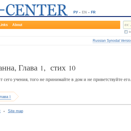
РУ
EN
FR
Links
About
s
Russian Synodal Version
анна, Глава
, стих
1
10
 сего учения, того не принимайте в дом и не приветствуйте его
лава 1
t
Site map
v:2.0.3.107