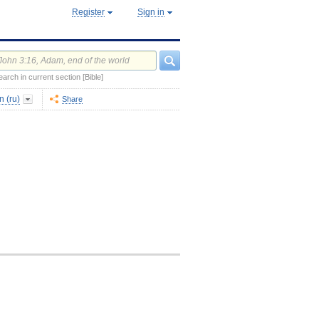
Register
Sign in
earch in current section [Bible]
 (ru)
Share
.