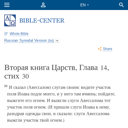
Whole Bible
Russian Synodal Version (ru)
Share
Вторая книга Царств, Глава
,
14
стих
30
30
И сказал (Авессалом) слугам своим: видите участок
поля Иоава подле моего, и у него там ячмень; пойдите,
выжгите его огнем. И выжгли слуги Авессалома тот
участок поля огнем. (И пришли слуги Иоава к нему,
разодрав одежды свои, и сказали: слуги Авессалома
выжгли участок твой огнем.)