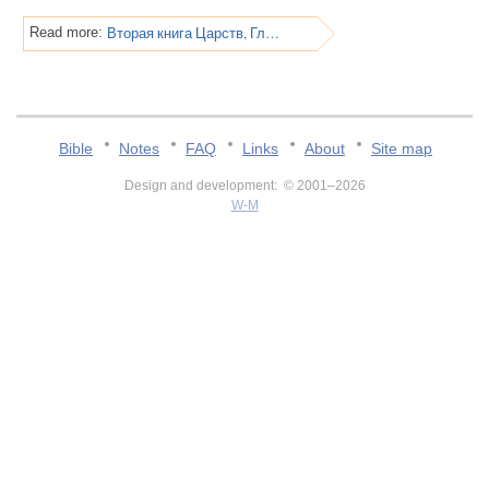
Вторая книга Царств, Глава 14
Read more:
Bible
Notes
FAQ
Links
About
Site map
Design and development: © 2001–2026
W-M
v:2.0.3.107