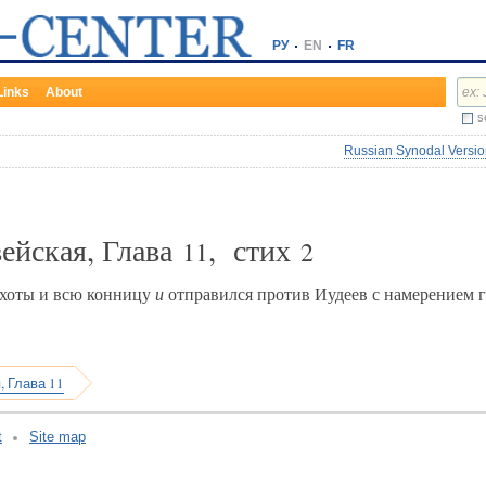
РУ
EN
FR
Links
About
s
Russian Synodal Version
ейская, Глава
, стих
11
2
ехоты и всю конницу
и
отправился против Иудеев с намерением г
, Глава 11
t
Site map
v:2.0.3.107