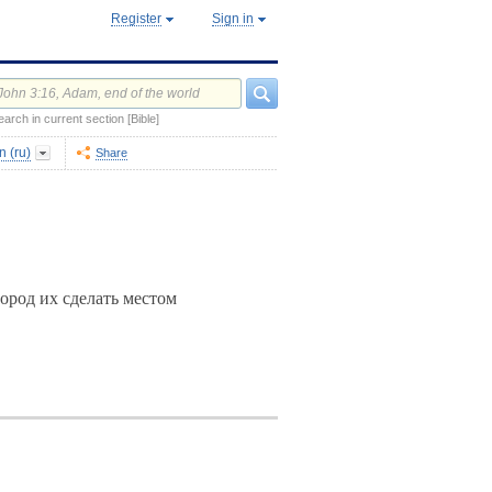
Register
Sign in
earch in current section [Bible]
 (ru)
Share
ород их сделать местом