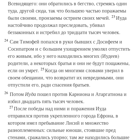
Всевидящего: они обратились в бегство, стремясь один
туда, другой сюда, так что большею частью поражаемы
23
были своими, пронзаемы острием своих мечей.
Иуда
настойчиво продолжал преследовать, убивал
беззаконных и истребил до тридцати тысяч человек.
24
Сам Тимофей попался в руки бывших с Досифеем и
Сосипатром и с большим ухищрением умолял отпустить
его живым, ибо у него находились многих (Иудеев)
родители, а некоторых братья и они не будут пощажены,
25
если он умрет.
Когда он многими словами уверил в
своем обещании, что возвратит их невредимыми, они
отпустили его, ради спасения братьев.
26
Потом
Иуда
пошел против Карниона и Атаргатиона и
избил двадцать пять тысяч человек.
27
После победы над ними и поражения Иуда
отправился против укрепленного города Ефрона, в
котором имел пребывание Лисий и множество
разноплеменных: сильные юноши, стоявшие пред
стенами, сражались упорно; там же находились большие