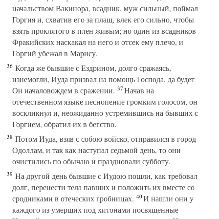
начальством Вакинора, всадник, муж сильный, поймал
Горгия и, схватив его за плащ, влек его сильно, чтобы
взять проклятого в плен живым; но один из всадников
Фракийских наскакал на него и отсек ему плечо, и
Горгий убежал в Марису.
36
Когда же бывшие с Ездрином, долго сражаясь,
изнемогли, Иуда призвал на помощь Господа, да будет
37
Он началовождем в сражении.
Начав на
отечественном языке песнопение громким голосом, он
воскликнул и, неожиданно устремившись на бывших с
Горгием, обратил их в бегство.
38
Потом Иуда, взяв с собою войско, отправился в город
Одоллам, и так как наступал седьмой день, то они
очистились по обычаю и праздновали субботу.
39
На другой день бывшие с Иудою пошли, как требовал
долг, перенести тела павших и положить их вместе со
40
сродниками в отеческих гробницах.
И нашли они у
каждого из умерших под хитонами посвященные