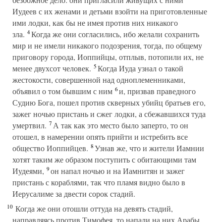
Иудеев с их женами и детьми взойти на приготовленные
ими лодки, как бы не имея против них никакого
4
зла.
Когда же они согласились, ибо желали сохранить
мир и не имели никакого подозрения, тогда, по общему
приговору города, Иоппийцы, отплыв, потопили их, не
5
менее двухсот человек.
Когда Иуда узнал о такой
жестокости, совершенной над одноплеменниками,
6
объявил о том бывшим с ним
и, призвав праведного
Судию Бога, пошел против скверных убийц братьев его,
зажег ночью пристань и сжег лодки, а сбежавшихся туда
7
умертвил.
А так как это место было заперто, то он
отошел, в намерении опять прийти и истребить все
8
общество Иоппийцев.
Узнав же, что и жители Иамнии
хотят таким же образом поступить с обитающими там
9
Иудеями,
он напал ночью и на Иамнитян и зажег
пристань с кораблями, так что пламя видно было в
Иерусалиме за двести сорок стадий.
10
Когда же они отошли оттуда на девять стадий,
направляясь против Тимофея, то напали на них Арабы,