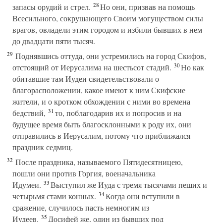
28
запасы орудий и стрел.
Но они, призвав на помощь
Всесильного, сокрушающего Своим могуществом силы
врагов, овладели этим городом и избили бывших в нем
до двадцати пяти тысяч.
29
Поднявшись оттуда, они устремились на город Скифов,
30
отстоящий от Иерусалима на шестьсот стадий.
Но как
обитавшие там Иудеи свидетельствовали о
благорасположении, какое имеют к ним Скифские
жители, и о кротком обхождении с ними во времена
31
бедствий,
то, поблагодарив их и попросив и на
будущее время быть благосклонными к роду их, они
отправились в Иерусалим, потому что приближался
праздник седмиц.
32
После праздника, называемого Пятидесятницею,
пошли они против Горгия, военачальника
33
Идумеи.
Выступил же Иуда с тремя тысячами пеших и
34
четырьмя стами конных.
Когда они вступили в
сражение, случилось пасть немногим из
35
Иудеев.
Досифей же, один из бывших под