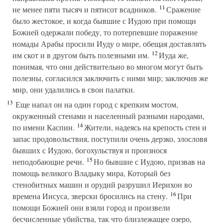
11
не менее пяти тысяч и пятисот всадников.
Сражение
было жестокое, и когда бывшие с Иудою при помощи
Божией одержали победу, то потерпевшие поражение
номады Арабы просили Иуду о мире, обещая доставлять
12
им скот и в другом быть полезными им.
Иуда же,
понимая, что они действительно во многом могут быть
полезны, согласился заключить с ними мир; заключив же
мир, они удалились в свои палатки.
13
Еще напал он на один город с крепким мостом,
окруженный стенами и населенный разными народами,
14
по имени Каспин.
Жители, надеясь на крепость стен и
запас продовольствия, поступили очень дерзко, злословя
бывших с Иудою, богохульствуя и произнося
15
неподобающие речи.
Но бывшие с Иудою, призвав на
помощь великого Владыку мира, Который без
стенобитных машин и орудий разрушил Иерихон во
16
времена Иисуса, зверски бросились на стену.
При
помощи Божией они взяли город и произвели
бесчисленные убийства, так что близлежащее озеро,