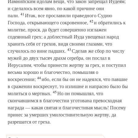
Иамнийским идолам вещи, что закон запрещал Иудеям;
и сделалось всем явно, по какой причине они
41
пали.
Итак, все прославили праведного Судию
42
Господа, открывающего сокровенное,
и обратились к
молитве, прося, да будет совершенно изглажен
содеянный грех; а доблестный Иуда увещевал народ
хранить себя от грехов, видя своими глазами, что
43
случилось по вине падших.
Сделав же сбор по числу
мужей до двух тысяч драхм серебра, он послал в
Иерусалим, чтобы принести жертву за грех, и поступил
весьма хорошо и благочестно, помышляя о
44
воскресении;
ибо, если бы он не надеялся, что павшие
в сражении воскреснут, то излишне и напрасно было бы
45
молиться о мертвых.
Но он помышлял, что
скончавшимся в благочестии уготована превосходная
награда — какая святая и благочестивая мысль! Посему
принес за умерших умилостивительную жертву, да
разрешатся от греха.