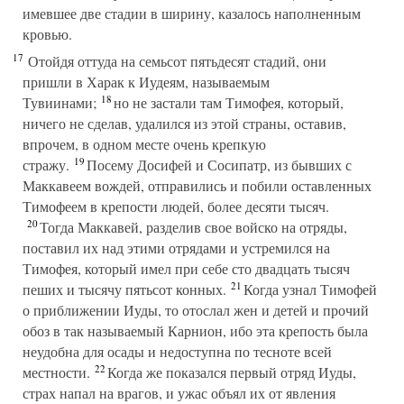
имевшее две стадии в ширину, казалось наполненным
кровью.
17
Отойдя оттуда на семьсот пятьдесят стадий, они
пришли в Харак к Иудеям, называемым
18
Тувиинами;
но не застали там Тимофея, который,
ничего не сделав, удалился из этой страны, оставив,
впрочем, в одном месте очень крепкую
19
стражу.
Посему Досифей и Сосипатр, из бывших с
Маккавеем вождей, отправились и побили оставленных
Тимофеем в крепости людей, более десяти тысяч.
20
Тогда Маккавей, разделив свое войско на отряды,
поставил их над этими отрядами и устремился на
Тимофея, который имел при себе сто двадцать тысяч
21
пеших и тысячу пятьсот конных.
Когда узнал Тимофей
о приближении Иуды, то отослал жен и детей и прочий
обоз в так называемый Карнион, ибо эта крепость была
неудобна для осады и недоступна по тесноте всей
22
местности.
Когда же показался первый отряд Иуды,
страх напал на врагов, и ужас объял их от явления