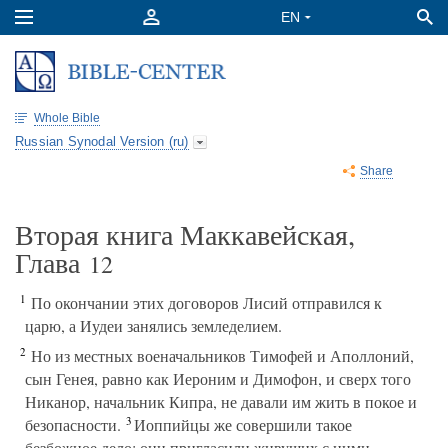
Whole Bible
Russian Synodal Version (ru)
Share
Вторая книга Маккавейская,
Глава
12
1
По окончании этих договоров Лисий отправился к
царю, а Иудеи занялись земледелием.
2
Но из местных военачальников Тимофей и Аполлоний,
сын Генея, равно как Иероним и Димофон, и сверх того
Никанор, начальник Кипра, не давали им жить в покое и
3
безопасности.
Иоппийцы же совершили такое
безбожное дело: они пригласили живущих с ними