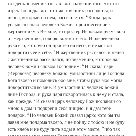
тот день знамение, сказав: вот знамение того, что это
изрек Господь: вот, этот жертвенник распадется, и
4
пепел, который на нем, рассыплется.
Когда царь
услышал слово человека Божия, произнесенное к
жертвеннику в Вефиле, то простер Иеровоам руку свою
от жертвенника, говоря: возьмите его. И одеревенела
рука его, которую он простер на него, и не мог он
5
поворотить ее к себе.
И жертвенник распался, и пепел
с жертвенника рассыпался, по знамению, которое дал
6
человек Божий словом Господним.
И сказал царь
(Иеровоам) человеку Божию: умилостиви лице Господа
Бога твоего и помолись обо мне, чтобы рука моя могла
поворотиться ко мне. И умилостивил человек Божий
лице Господа, и рука царя поворотилась к нему и стала,
7
как прежде.
И сказал царь человеку Божию: зайди со
мною в дом и подкрепи себя пищею, и я дам тебе
8
подарок.
Но человек Божий сказал царю: хотя бы ты
давал мне полдома твоего, я не пойду с тобою и не буду
9
есть хлеба и не буду пить воды в этом месте,
ибо так
заповедано мне словом Господним: "не ешь там хлеба и