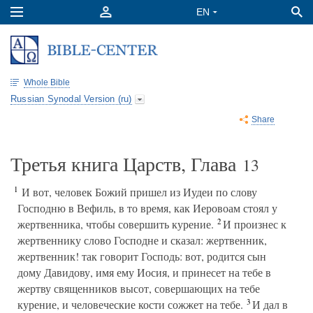
Whole Bible
Russian Synodal Version (ru)
Share
Третья книга Царств, Глава
13
1
И вот, человек Божий пришел из Иудеи по слову
Господню в Вефиль, в то время, как Иеровоам стоял у
2
жертвенника, чтобы совершить курение.
И произнес к
жертвеннику слово Господне и сказал: жертвенник,
жертвенник! так говорит Господь: вот, родится сын
дому Давидову, имя ему Иосия, и принесет на тебе в
жертву священников высот, совершающих на тебе
3
курение, и человеческие кости сожжет на тебе.
И дал в