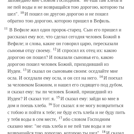
не пей воды и не возвращайся тою дорогою, которою ты
10
шел".
И пошел он другою дорогою и не пошел
обратно тою дорогою, которою пришел в Вефиль.
11
В Вефиле жил один пророк-старец. Сын его пришел и
рассказал ему все, что сделал сегодня человек Божий в
Вефиле; и слова, какие он говорил царю, пересказали
12
сыновья
отцу своему.
И спросил их отец их: какою
дорогою он пошел? И показали сыновья его, какою
дорогою пошел человек Божий, приходивший из
13
Иудеи.
И сказал он сыновьям своим: оседлайте мне
14
осла. И оседлали ему осла, и он сел на него.
И поехал
за человеком Божиим, и нашел его сидящего под дубом,
и сказал ему: ты ли человек Божий, пришедший из
15
Иудеи? И сказал тот: я.
И сказал ему: зайди ко мне в
16
дом и поешь хлеба.
Тот сказал: я не могу возвратиться
с тобою и пойти к тебе; не буду есть хлеба и не буду пить
17
у тебя воды в сем месте,
ибо словом Господним
сказано мне: "не ешь хлеба и не пей там воды и не
18
возвращайся тою дорогою, которою ты шел".
И сказал