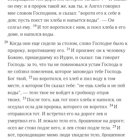
он ему: и я пророк такой же, как ты, и Ангел говорил
мне словом Господним, и сказал: "вороти его к себе в
дом; пусть поест он хлеба и напьется воды". — Он
19
солгал ему.
И тот воротился с ним, и поел хлеба в его
доме, и напился воды.
20
Когда они еще сидели за столом, слово Господне было к
21
пророку, воротившему его.
И произнес он к человеку
Божию, пришедшему из Иудеи, и сказал: так говорит
Господь: за то, что ты не повиновался устам Господа и
не соблюл повеления, которое заповедал тебе Господь
22
Бог твой,
но воротился, ел хлеб и пил воду в том
месте, о котором Он сказал тебе: "не ешь хлеба и не пей
воды", — тело твое не войдет в гробницу отцов
23
твоих.
После того, как тот поел хлеба и напился, он
24
оседлал осла для пророка, которого он воротил.
И
отправился тот. И встретил его на дороге лев и
умертвил его. И лежало тело его, брошенное на дороге;
25
осел же стоял подле него, и лев стоял подле тела.
И
вот, проходившие мимо люди увидели тело, брошенное