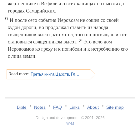
жертвеннике в Вефиле и о всех капищах на высотах, в
городах Самарийских.
33
И после сего события Иеровоам не сошел со своей
худой дороги, но продолжал ставить из народа
священников высот; кто хотел, того он посвящал, и тот
34
становился священником высот.
Это вело дом
Иеровоамов ко греху и к погибели и к истреблению его
с лица земли.
Третья книга Царств, Глава 14
Read more:
Bible
Notes
FAQ
Links
About
Site map
Design and development: © 2001–2026
W-M
v:2.0.3.107