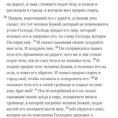
на дороге, и льва, стоящего подле тела, и пошли и
рассказали в городе, в котором жил пророк-старец.
26
Пророк, воротивший его с дороги, услышав
это,
сказал: это тот человек Божий, который не повиновался
устам Господа; Господь предал его льву, который
изломал его и умертвил его, по слову Господа, которое
27
Он изрек ему.
И сказал сыновьям своим: оседлайте
28
мне осла. И оседлали они.
Он отправился и нашел
тело его, брошенное на дороге; осел же и лев стояли
29
подле тела; лев не съел тела и не изломал осла.
И
поднял пророк тело человека Божия, и положил его на
осла, и повез его обратно. И пошел пророк-старец в
30
город
свой,
чтобы оплакать и похоронить его.
И
положил тело его в своей гробнице и плакал по нем:
31
увы, брат мой!
После погребения его он сказал
сыновьям своим: когда я умру, похороните меня в
гробнице, в которой погребен человек Божий; подле
32
костей его положите кости мои;
ибо сбудется слово,
которое он по повелению Господню произнес о