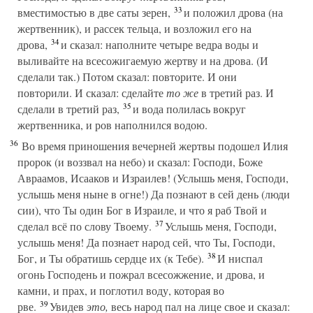
33
вместимостью в две саты зерен,
и положил дрова (на
жертвенник), и рассек тельца, и возложил его на
34
дрова,
и сказал: наполните четыре ведра воды и
выливайте на всесожигаемую жертву и на дрова. (И
сделали так.) Потом сказал: повторите. И они
повторили. И сказал: сделайте
то же
в третий раз. И
35
сделали в третий раз,
и вода полилась вокруг
жертвенника, и ров наполнился водою.
36
Во время приношения вечерней жертвы подошел Илия
пророк (и воззвал на небо) и сказал: Господи, Боже
Авраамов, Исааков и Израилев! (Услышь меня, Господи,
услышь меня ныне в огне!) Да познают в сей день (люди
сии), что Ты один Бог в Израиле, и что я раб Твой и
37
сделал всё по слову Твоему.
Услышь меня, Господи,
услышь меня! Да познает народ сей, что Ты, Господи,
38
Бог, и Ты обратишь сердце их (к Тебе).
И ниспал
огонь Господень и пожрал всесожжение, и дрова, и
камни, и прах, и поглотил воду, которая во
39
рве.
Увидев
это,
весь народ пал на лице свое и сказал: