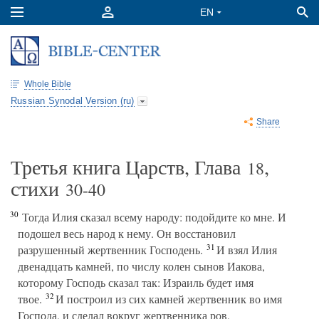
Whole Bible
Russian Synodal Version (ru)
Share
Третья книга Царств, Глава
,
18
стихи
30-40
30
Тогда Илия сказал всему народу: подойдите ко мне. И
подошел весь народ к нему. Он восстановил
31
разрушенный жертвенник Господень.
И взял Илия
двенадцать камней, по числу колен сынов Иакова,
которому Господь сказал так: Израиль будет имя
32
твое.
И построил из сих камней жертвенник во имя
Господа, и сделал вокруг жертвенника ров,