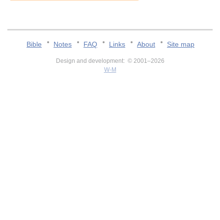
Bible
Notes
FAQ
Links
About
Site map
Design and development: © 2001–2026
W-M
v:2.0.3.107