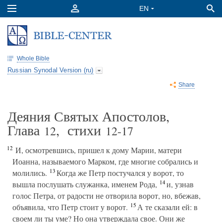
Whole Bible
Russian Synodal Version (ru)
Share
Деяния Святых Апостолов,
Глава
, стихи
12
12-17
12
И, осмотревшись, пришел к дому Марии, матери
Иоанна, называемого Марком, где многие собрались и
13
молились.
Когда же Петр постучался у ворот, то
14
вышла послушать служанка, именем Рода,
и, узнав
голос Петра, от радости не отворила ворот, но, вбежав,
15
объявила, что Петр стоит у ворот.
А те сказали ей: в
своем ли ты уме? Но она утверждала свое. Они же