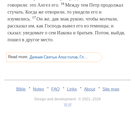
16
говорили: это Ангел его.
Между тем Петр продолжал
стучать. Когда же отворили, то увидели его и
17
изумились.
Он же, дав знак рукою, чтобы молчали,
рассказал им, как Господь вывел его из темницы, и
сказал: уведомьте о сем Иакова и братьев. Потом, выйдя,
пошел в другое место.
Деяния Святых Апостолов, Глава 12
Read more:
Bible
Notes
FAQ
Links
About
Site map
Design and development: © 2001–2026
W-M
v:2.0.3.107