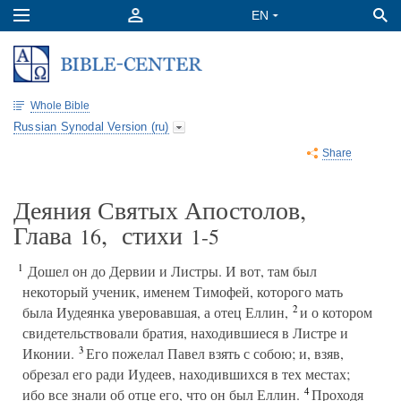
Whole Bible
Russian Synodal Version (ru)
Share
Деяния Святых Апостолов,
Глава
, стихи
16
1-5
1
Дошел он до Дервии и Листры. И вот, там был
некоторый ученик, именем Тимофей, которого мать
2
была Иудеянка уверовавшая, а отец Еллин,
и о котором
свидетельствовали братия, находившиеся в Листре и
3
Иконии.
Его пожелал Павел взять с собою; и, взяв,
обрезал его ради Иудеев, находившихся в тех местах;
4
ибо все знали об отце его, что он был Еллин.
Проходя