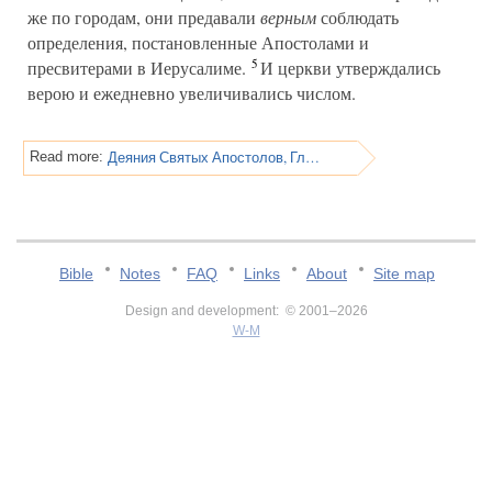
же по городам, они предавали
верным
соблюдать
определения, постановленные Апостолами и
5
пресвитерами в Иерусалиме.
И церкви утверждались
верою и ежедневно увеличивались числом.
Деяния Святых Апостолов, Глава 16
Read more:
Bible
Notes
FAQ
Links
About
Site map
Design and development: © 2001–2026
W-M
v:2.0.3.107