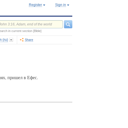
Register
Sign in
earch in current section [Bible]
 (ru)
Share
ях, пришел в Ефес.