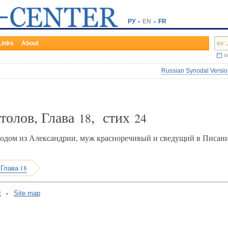
РУ
EN
FR
Links
About
s
Russian Synodal Version
толов, Глава
, стих
18
24
одом из Александрии, муж красноречивый и сведущий в Писани
 Глава 18
t
Site map
v:2.0.3.107