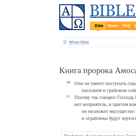
Bible
Notes
FAQ
Whole Bible
Книга пророка Амос
10
Они не умеют поступать спра
насилием и грабежом соб
11
Посему так говорит Господь 
вот неприятель, и притом во
он низложит могущество 
и ограблены будут чертог