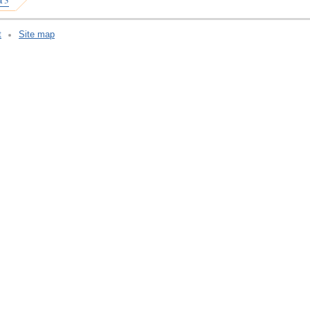
а 3
t
Site map
v:2.0.3.107