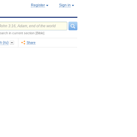
Register
Sign in
earch in current section [Bible]
 (ru)
Share