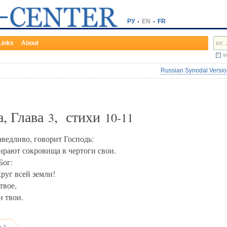
РУ
EN
FR
Links
About
s
Russian Synodal Version
а, Глава
, стихи
3
10-11
ведливо, говорит Господь:
ирают сокровища в чертоги свои.
Бог:
круг всей земли!
твое,
и твои.