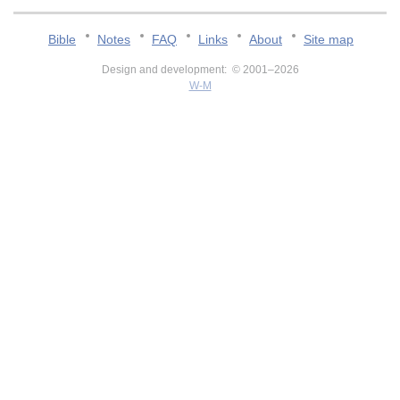
Bible
Notes
FAQ
Links
About
Site map
Design and development: © 2001–2026
W-M
v:2.0.3.107