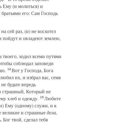
ь Ему (и молиться) и
с братьями его: Сам Господь
а сей раз, (и) не восхотел
ни пойдут и овладеют землею,
га твоего, ходил всеми путями
чтобы соблюдал заповеди
14
шо.
Вот у Господа, Бога
любил их, и избрал вас, семя
не будьте впредь
 и страшный, Который не
19
ему хлеб и одежду.
Любите
(и) Ему (одному) служи, и к
те великие и страшные
дела,
 Бог твой, сделал тебя