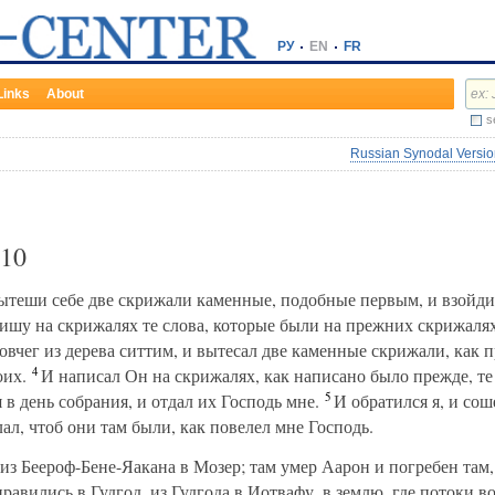
РУ
EN
FR
Links
About
s
Russian Synodal Version
10
вытеши себе две скрижали каменные, подобные первым, и взойди 
ишу на скрижалях те слова, которые были на прежних скрижалях,
овчег из дерева ситтим, и вытесал две каменные скрижали, как п
4
оих.
И написал Он на скрижалях, как написано было прежде, те 
5
 в день собрания, и отдал их Господь мне.
И обратился я, и сош
лал, чтоб они там были, как повелел мне Господь.
 Беероф-Бене-Яакана в Мозер; там умер Аарон и погребен там,
равились в Гудгод, из Гудгода в Иотвафу, в землю, где потоки во