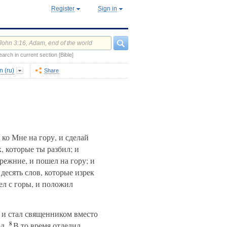
Register
Sign in
earch in current section [Bible]
 (ru)
Share
ко Мне на гору, и сделай
 которые ты разбил; и
режние, и пошел на гору; и
десять слов, которые изрек
ел с горы, и положил
 и стал священником вместо
8
д.
В то время отделил