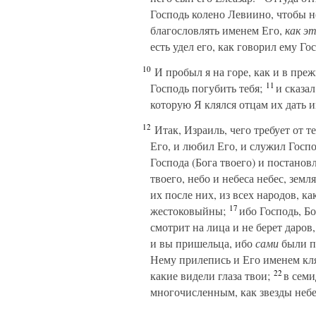
Господь колено Левиино, чтобы но
благословлять именем Его,
как э
есть удел его, как говорил ему Го
10
И пробыл я на горе, как и в прежн
11
Господь погубить тебя;
и сказал
которую Я клялся отцам их дать и
12
Итак, Израиль, чего требует от т
Его, и любил Его, и служил Господ
Господа (Бога твоего) и постанов
твоего, небо и небеса небес, земля
их после них, из всех народов, к
17
жестоковыйны;
ибо Господь, Бо
смотрит на лица и не берет даров,
и вы пришельца, ибо
сами
были п
Нему прилепись и Его именем кл
22
какие видели глаза твои;
в семид
многочисленным, как звезды неб