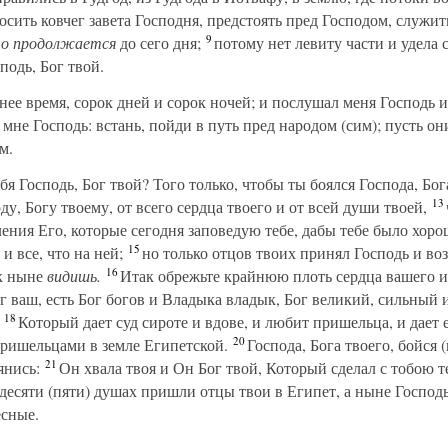
сить ковчег завета Господня, предстоять пред Господом, служит
9
то продолжается
до сего дня;
потому нет левиту части и удела 
сподь, Бог твой.
ее время, сорок дней и сорок ночей; и послушал меня Господь и н
 мне Господь: встань, пойди в путь пред народом (сим); пусть о
м.
ебя Господь, Бог твой? Того только, чтобы ты боялся Господа, Бо
13
у, Богу твоему, от всего сердца твоего и от всей души твоей,
ления Его, которые сегодня заповедую тебе, дабы тебе было хоро
15
 и все, что на ней;
но только отцов твоих принял Господь и воз
16
ак ныне
видишь.
Итак обрежьте крайнюю плоть сердца вашего и 
г ваш, есть Бог богов и Владыка владык, Бог великий, сильный
18
Который дает суд сироте и вдове, и любит пришельца, и дает 
20
ришельцами в земле Египетской.
Господа, Бога твоего, бойся 
21
янись:
Он хвала твоя и Он Бог твой, Который сделал с тобою 
есяти (пяти) душах пришли отцы твои в Египет, а ныне Господь,
есные.