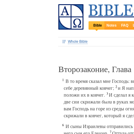
Bible
Notes
FAQ
Whole Bible
Второзаконие, Глава
1
В то время сказал мне Господь: 
2
себе деревянный ковчег;
и Я нап
3
положи их в ковчег.
И сделал я к
две сии скрижали
были
в руках м
вам Господь на горе из среды огня
скрижали в ковчег, который я сде
6
И сыны Израилевы отправились из
7
него сын его Елеазар.
Оттуда отп