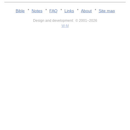
Bible
Notes
FAQ
Links
About
Site map
Design and development: © 2001–2026
W-M
v:2.0.3.107