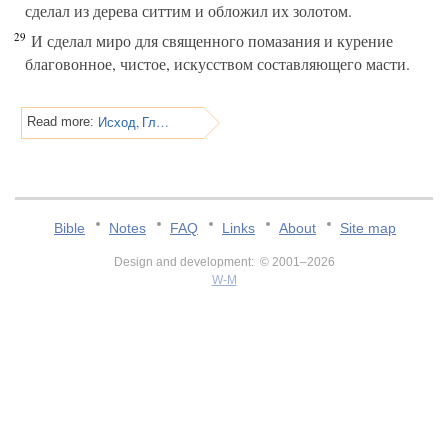
сделал из дерева ситтим и обложил их золотом.
29
И сделал миро для священного помазания и курение
благовонное, чистое, искусством составляющего масти.
Исход, Глава 38
Read more:
Bible
Notes
FAQ
Links
About
Site map
Design and development: © 2001–2026
W-M
v:2.0.3.107