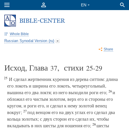
Whole Bible
Russian Synodal Version (ru)
Share
Исход, Глава
, стихи
37
25-29
25
И сделал жертвенник курения из дерева ситтим: длина
его локоть и ширина его локоть, четыреугольный,
26
вышина его два локтя; из него выходили роги его;
и
обложил его чистым золотом, верх его и стороны его
кругом, и роги его, и сделал к нему золотой венец
27
вокруг;
под венцом его на двух углах его сделал два
кольца золотых; с двух сторон его сделал их, чтобы
28
вкладывать в них шесты для ношения его;
шесты