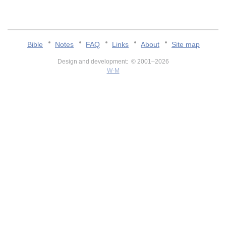
Bible
Notes
FAQ
Links
About
Site map
Design and development: © 2001–2026
W-M
v:2.0.3.107