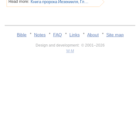
Книга пророка Иезекииля, Глава 36
Read more:
Bible
Notes
FAQ
Links
About
Site map
Design and development: © 2001–2026
W-M
v:2.0.3.107