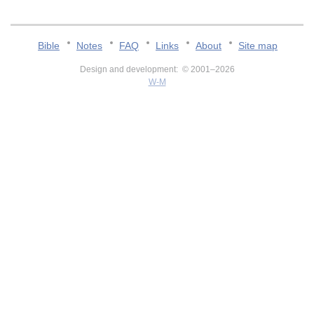
Bible
Notes
FAQ
Links
About
Site map
Design and development: © 2001–2026
W-M
v:2.0.3.107