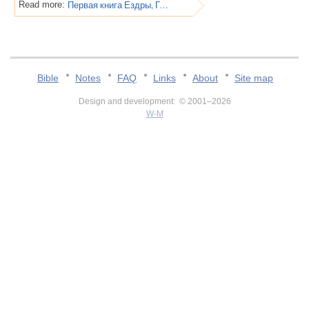
Первая книга Ездры, Глава 8
Read more:
Bible
Notes
FAQ
Links
About
Site map
Design and development: © 2001–2026
W-M
v:2.0.3.107