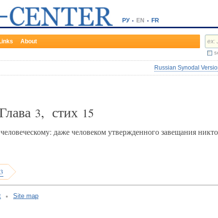
РУ
EN
FR
Links
About
s
Russian Synodal Version
 Глава
, стих
3
15
человеческому: даже человеком утвержденного завещания никто 
 3
t
Site map
v:2.0.3.107