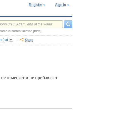
Register
Sign in
earch in current section [Bible]
 (ru)
Share
не отменяет и не прибавляет