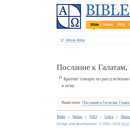
Bible
Notes
FAQ
Whole Bible
Послание к Галатам,
15
Братия! говорю по
рассуждению
к нему.
Послание к Галатам, Глава
Read more:
Bible
Notes
FAQ
Links
Abou
Design and development: © 2001–2026
W-M