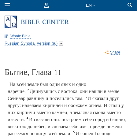
Whole Bible
Russian Synodal Version (ru)
Share
Бытие, Глава
11
1
На всей земле был один язык и одно
2
наречие.
Двинувшись с востока, они нашли в земле
3
Сеннаар равнину и поселились там.
И сказали друг
другу: наделаем кирпичей и обожжем огнем. И стали у
них кирпичи вместо камней, а земляная смола вместо
4
извести.
И сказали они: построим себе город и башню,
высотою до небес, и сделаем себе имя, прежде нежели
5
рассеемся по лицу всей земли.
И сошел Господь