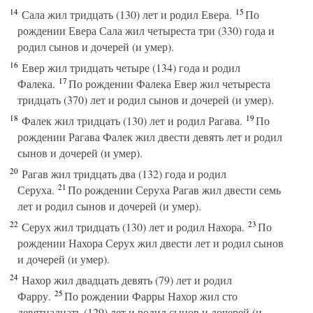
14
15
Сала жил тридцать (130) лет и родил Евера.
По
рождении Евера Сала жил четыреста три (330) года и
родил сынов и дочерей (и умер).
16
Евер жил тридцать четыре (134) года и родил
17
Фалека.
По рождении Фалека Евер жил четыреста
тридцать (370) лет и родил сынов и дочерей (и умер).
18
19
Фалек жил тридцать (130) лет и родил Рагава.
По
рождении Рагава Фалек жил двести девять лет и родил
сынов и дочерей (и умер).
20
Рагав жил тридцать два (132) года и родил
21
Серуха.
По рождении Серуха Рагав жил двести семь
лет и родил сынов и дочерей (и умер).
22
23
Серух жил тридцать (130) лет и родил Нахора.
По
рождении Нахора Серух жил двести лет и родил сынов
и дочерей (и умер).
24
Нахор жил двадцать девять (79) лет и родил
25
Фарру.
По рождении Фарры Нахор жил сто
девятнадцать (129) лет и родил сынов и дочерей (и