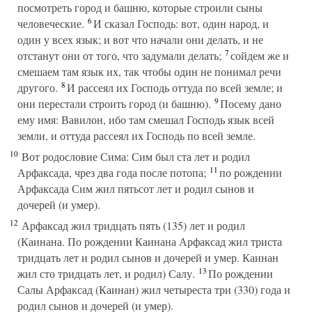
посмотреть город и башню, которые строили сыны
6
человеческие.
И сказал Господь: вот, один народ, и
один у всех язык; и вот что начали они делать, и не
7
отстанут они от того, что задумали делать;
сойдем же и
смешаем там язык их, так чтобы один не понимал речи
8
другого.
И рассеял их Господь оттуда по всей земле; и
9
они перестали строить город (и башню).
Посему дано
ему имя: Вавилон, ибо там смешал Господь язык всей
земли, и оттуда рассеял их Господь по всей земле.
10
Вот родословие Сима: Сим был ста лет и родил
11
Арфаксада, чрез два года после потопа;
по рождении
Арфаксада Сим жил пятьсот лет и родил сынов и
дочерей (и умер).
12
Арфаксад жил тридцать пять (135) лет и родил
(Каинана. По рождении Каинана Арфаксад жил триста
тридцать лет и родил сынов и дочерей и умер. Каинан
13
жил сто тридцать лет, и родил) Салу.
По рождении
Салы Арфаксад (Каинан) жил четыреста три (330) года и
родил сынов и дочерей (и умер).