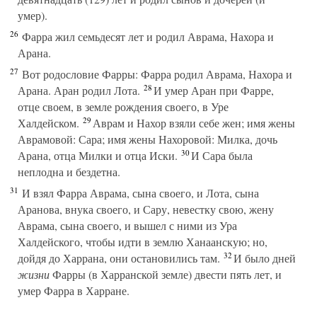
умер).
26
Фарра жил семьдесят лет и родил Аврама, Нахора и
Арана.
27
Вот родословие Фарры: Фарра родил Аврама, Нахора и
28
Арана. Аран родил Лота.
И умер Аран при Фарре,
отце своем, в земле рождения своего, в Уре
29
Халдейском.
Аврам и Нахор взяли себе жен; имя жены
Аврамовой: Сара; имя жены Нахоровой: Милка, дочь
30
Арана, отца Милки и отца Иски.
И Сара была
неплодна и бездетна.
31
И взял Фарра Аврама, сына своего, и Лота, сына
Аранова, внука своего, и Сару, невестку свою, жену
Аврама, сына своего, и вышел с ними из Ура
Халдейского, чтобы идти в землю Ханаанскую; но,
32
дойдя до Харрана, они остановились там.
И было дней
жизни
Фарры (в Харранской земле) двести пять лет, и
умер Фарра в Харране.