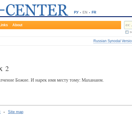
РУ
EN
FR
Links
About
s
Russian Synodal Version
их
2
полчение Божие. И нарек имя месту тому: Маханаим.
t
Site map
v:2.0.3.107