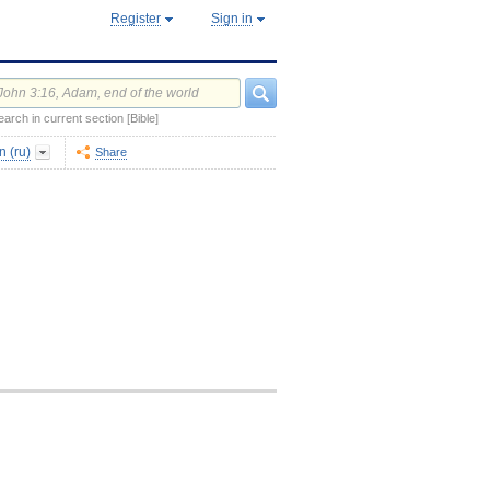
Register
Sign in
earch in current section [Bible]
 (ru)
Share