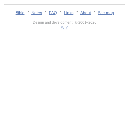
Bible
Notes
FAQ
Links
About
Site map
Design and development: © 2001–2026
W-M
v:2.0.3.107