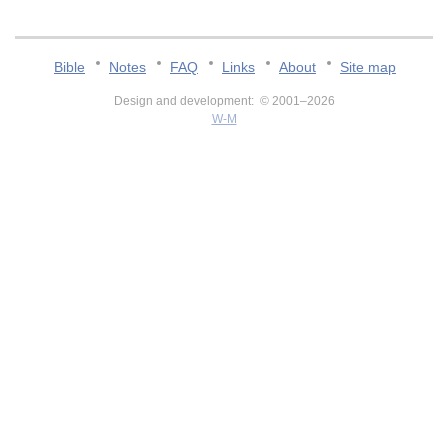
Bible
Notes
FAQ
Links
About
Site map
Design and development: © 2001–2026
W-M
v:2.0.3.107