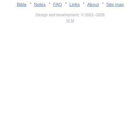
Bible
Notes
FAQ
Links
About
Site map
Design and development: © 2001–2026
W-M
v:2.0.3.107