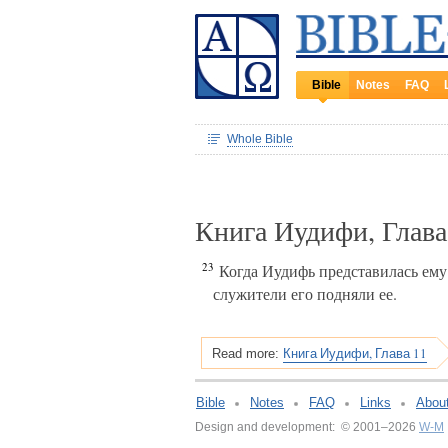
Bible
Notes
FAQ
Whole Bible
Книга Иудифи, Глав
23
Когда Иудифь представилась ему и
служители его подняли ее.
Книга Иудифи, Глава 11
Read more:
Bible
Notes
FAQ
Links
Abou
Design and development: © 2001–2026
W-M