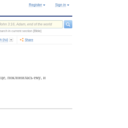
Register
Sign in
earch in current section [Bible]
 (ru)
Share
ице, поклонилась ему, и