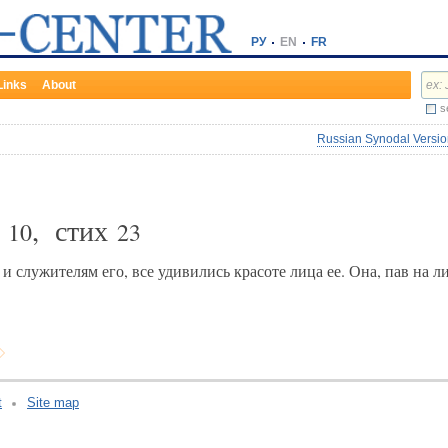
РУ
EN
FR
Links
About
s
Russian Synodal Version
а
, стих
10
23
 служителям его, все удивились красоте лица ее. Она, пав на л
t
Site map
v:2.0.3.107