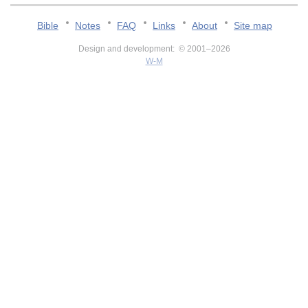
Bible
Notes
FAQ
Links
About
Site map
Design and development: © 2001–2026
W-M
v:2.0.3.107