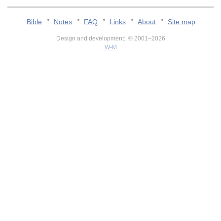
Bible
Notes
FAQ
Links
About
Site map
Design and development: © 2001–2026
W-M
v:2.0.3.107