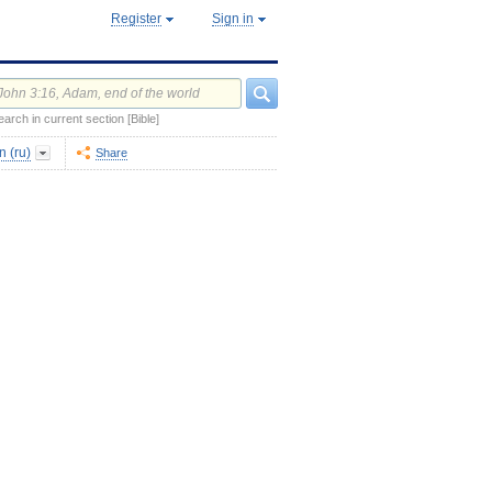
Register
Sign in
earch in current section [Bible]
 (ru)
Share