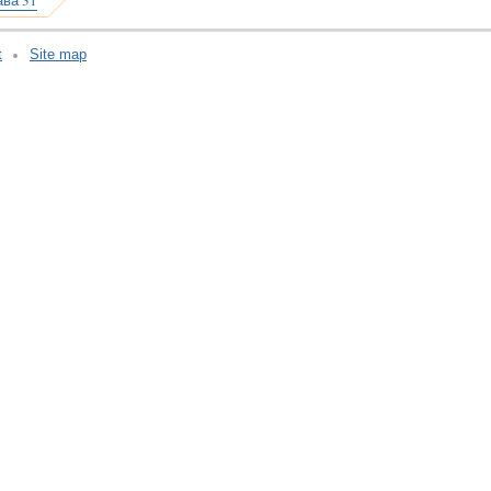
ава 31
t
Site map
v:2.0.3.107