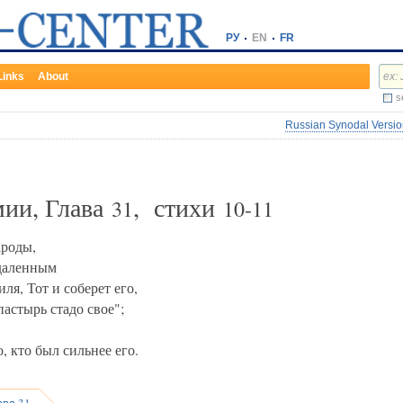
РУ
EN
FR
Links
About
s
Russian Synodal Version
мии, Глава
, стихи
31
10-11
ароды,
тдаленным
ля, Тот и соберет его,
 пастырь стадо свое";
о, кто был сильнее его.