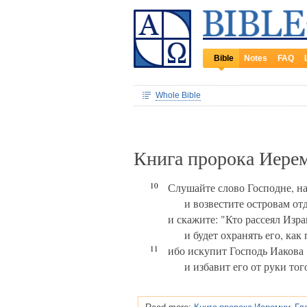
Bible
Notes
FAQ
Whole Bible
Книга пророка Иере
10
Слушайте слово Господне, н
и возвестите островам о
и скажите: "Кто рассеял Израи
и будет охранять его, как
11
ибо искупит Господь Иакова
и избавит его от руки тог