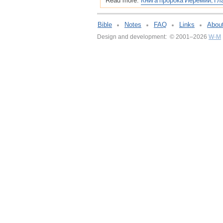
Книга пророка Иеремии, Гл
Read more:
Bible
Notes
FAQ
Links
Abou
Design and development: © 2001–2026
W-M