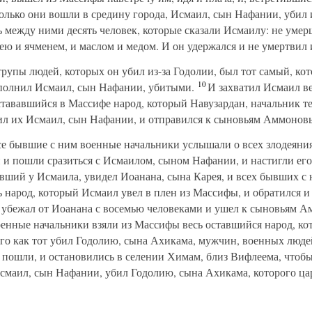
олько они вошли в средину города, Исмаил, сын Нафании, убил
между ними десять человек, которые сказали Исмаилу: не умерщв
ю и ячменем, и маслом и медом. И он удержался и не умертвил 
рупы людей, которых он убил из-за Годолии, был тот самый, кот
10
аполнил Исмаил, сын Нафании, убитыми.
И захватил Исмаил ве
остававшийся в Массифе народ, который Навузардан, начальник т
тил их Исмаил, сын Нафании, и отправился к сыновьям Аммонов
се бывшие с ним военные начальники услышали о всех злодеяни
 и пошли сразиться с Исмаилом, сыном Нафании, и настигли его
ывший у Исмаила, увидел Иоанана, сына Карея, и всех бывших с
ь народ, который Исмаил увел в плен из Массифы, и обратился 
 убежал от Иоанана с восемью человеками и ушел к сыновьям 
оенные начальники взяли из Массифы весь оставшийся народ, ко
го как тот убил Годолию, сына Ахикама, мужчин, военных людей,
 пошли, и остановились в селении Химам, близ Вифлеема, чтобы
Исмаил, сын Нафании, убил Годолию, сына Ахикама, которого ц