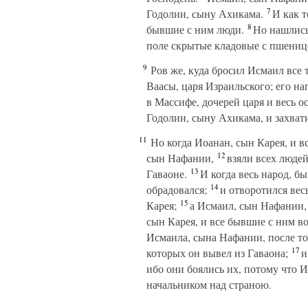
7
Годолии, сыну Ахикама.
И как т
8
бывшие с ним люди.
Но нашлись 
поле скрытые кладовые с пшенице
9
Ров же, куда бросил Исмаил все т
Ваасы, царя Израильского; его н
в Массифе, дочерей царя и весь 
Годолии, сыну Ахикама, и захва
11
Но когда Иоанан, сын Карея, и в
12
сын Нафании,
взяли всех людей
13
Гаваоне.
И когда весь народ, б
14
обрадовался;
и отворотился вес
15
Карея;
а Исмаил, сын Нафании,
сын Карея, и все бывшие с ним в
Исмаила, сына Нафании, после то
17
которых он вывел из Гаваона;
и
ибо они боялись их, потому что 
начальником над страною.