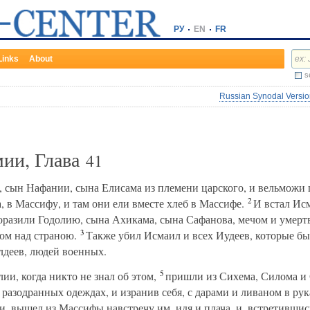
РУ
EN
FR
Links
About
s
Russian Synodal Version
мии, Глава
41
 сын Нафании, сына Елисама из племени царского, и вельможи ц
2
 в Массифу, и там они ели вместе хлеб в Массифе.
И встал Исм
поразили Годолию, сына Ахикама, сына Сафанова, мечом и умертв
3
ом над страною.
Также убил Исмаил и всех Иудеев, которые был
лдеев, людей военных.
5
и, когда никто не знал об этом,
пришли из Сихема, Силома и 
разодранных одеждах, и изранив себя, с дарами и ливаном в рук
 вышел из Массифы навстречу им, идя и плача, и, встретившись 