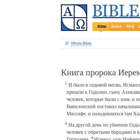
Bible
Notes
FAQ
Whole Bible
Книга пророка Иере
1
И было в седьмой месяц, Исмаил,
пришли к Годолии, сыну Ахикама,
человек, которые были с ним, и 
Вавилонский поставил начальник
Массифе, и находившихся там Ха
4
На другой день по убиении Годоли
человек с обритыми бородами и в 
6
Господень.
Исмаил, сын Нафании,