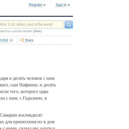
Register
Sign in
earch in current section [Bible]
 (ru)
Share
аря и десять человек с ним
аил, сын Нафании, и десять
или того, которого царь
и с ним, с Годолиею, в
Самарии восемьдесят
ах для принесения их в дом
с ними, сказал им: идите к