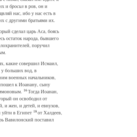
 их и
бросил
в ров, он и
ляй нас, ибо у нас есть в
их с другими братьями их.
орый сделал царь Аса, боясь
сь остаток народа, бывшего
елохранителей, поручил
ым.
ях, какие совершил Исмаил,
 у больших вод, в
 ним военных начальников,
и пошел к Иоанану, сыну
16
Аммоновым.
Тогда Иоанан,
торый он освободил от
 и жен, и детей, и евнухов,
18
 уйти в Египет
от Халдеев,
арь Вавилонский поставил