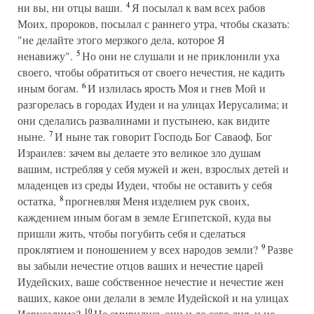
4
ни вы, ни отцы ваши.
Я посылал к вам всех рабов
Моих, пророков, посылал с раннего утра, чтобы сказать:
"не делайте этого мерзкого дела, которое Я
5
ненавижу".
Но они не слушали и не приклонили уха
своего, чтобы обратиться от своего нечестия, не кадить
6
иным богам.
И излилась ярость Моя и гнев Мой и
разгорелась в городах Иудеи и на улицах Иерусалима; и
они сделались развалинами и пустынею, как видите
7
ныне.
И ныне так говорит Господь Бог Саваоф, Бог
Израилев: зачем вы делаете это великое зло душам
вашим, истребляя у себя мужей и жен, взрослых детей и
младенцев из среды Иудеи, чтобы не оставить у себя
8
остатка,
прогневляя Меня изделием рук своих,
каждением иным богам в земле Египетской, куда вы
пришли жить, чтобы погубить себя и сделаться
9
проклятием и поношением у всех народов земли?
Разве
вы забыли нечестие отцов ваших и нечестие царей
Иудейских, ваше собственное нечестие и нечестие жен
ваших, какое они делали в земле Иудейской и на улицах
10
Иерусалима?
Не смирились они и до сего дня, и не