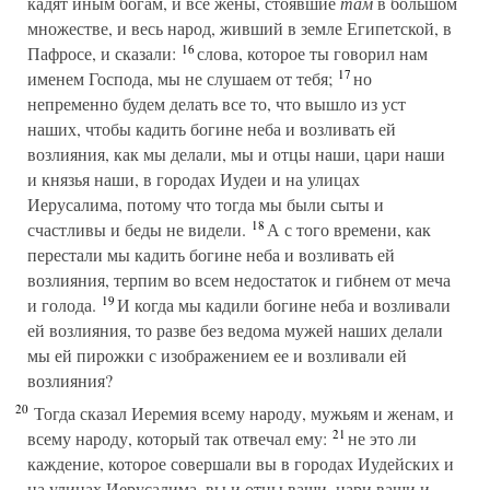
кадят иным богам, и все жены, стоявшие
там
в большом
множестве, и весь народ, живший в земле Египетской, в
16
Пафросе, и сказали:
слова, которое ты говорил нам
17
именем Господа, мы не слушаем от тебя;
но
непременно будем делать все то, что вышло из уст
наших, чтобы кадить богине неба и возливать ей
возлияния, как мы делали, мы и отцы наши, цари наши
и князья наши, в городах Иудеи и на улицах
Иерусалима, потому что тогда мы были сыты и
18
счастливы и беды не видели.
А с того времени, как
перестали мы кадить богине неба и возливать ей
возлияния, терпим во всем недостаток и гибнем от меча
19
и голода.
И когда мы кадили богине неба и возливали
ей возлияния, то разве без ведома мужей наших делали
мы ей пирожки с изображением ее и возливали ей
возлияния?
20
Тогда сказал Иеремия всему народу, мужьям и женам, и
21
всему народу, который так отвечал ему:
не это ли
каждение, которое совершали вы в городах Иудейских и
на улицах Иерусалима, вы и отцы ваши, цари ваши и