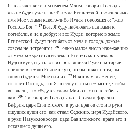
Я поклялся великим именем Моим, говорит Господь,
что не будет уже на всей земле Египетской произносимо
имя Мое устами какого-либо Иудея, говорящего: "жив
27
Господь Бог!"
Вот, Я буду наблюдать над вами к
погибели, а не к добру; и все Иудеи, которые в земле
Египетской, будут погибать от меча и голода, доколе
28
совсем не истребятся.
Только малое число избежавших
от меча возвратится из земли Египетской в землю
Иудейскую, и узнают все оставшиеся Иудеи, которые
пришли в землю Египетскую, чтобы пожить там, чье
29
слово сбудется: Мое или их.
И вот вам знамение,
говорит Господь, что Я посещу вас на сем месте, чтобы
вы знали, что сбудутся слова Мои о вас на погибель
30
вам.
Так говорит Господь: вот, Я отдам фараона
Вафрия, царя Египетского, в руки врагов его и в руки
ищущих души его, как отдал Седекию, царя Иудейского,
в руки Навуходоносора, царя Вавилонского, врага его и
искавшего души его.