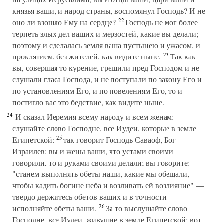
князья ваши, и народ страны, воспомянул Господь? И не
22
оно ли взошло Ему на сердце?
Господь не мог более
терпеть злых дел ваших и мерзостей, какие вы делали;
поэтому и сделалась земля ваша пустынею и ужасом, и
23
проклятием, без жителей, как видите ныне.
Так как
вы, совершая то курение, грешили пред Господом и не
слушали гласа Господа, и не поступали по закону Его и
по установлениям Его, и по повелениям Его, то и
постигло вас это бедствие, как видите ныне.
24
И сказал Иеремия всему народу и всем женам:
слушайте слово Господне, все Иудеи, которые в земле
25
Египетской:
так говорит Господь Саваоф, Бог
Израилев: вы и жены ваши, что устами своими
говорили, то и руками своими делали; вы говорите:
"станем выполнять обеты наши, какие мы обещали,
чтобы кадить богине неба и возливать ей возлияние" —
твердо держитесь обетов ваших и в точности
26
исполняйте обеты ваши.
За то выслушайте слово
Господне, все Иудеи, живущие в земле Египетской: вот,