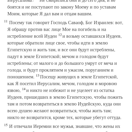
боятся и не поступают по закону Моему и по уставам
Моим, которые Я дал вам и отцам вашим.
11
Посему так говорит Господь Саваоф, Бог Израилев: вот,
Я обращу против вас лице Мое на погибель и на
12
истребление всей Иудеи
и возьму оставшихся Иудеев,
которые обратили лице свое, чтобы идти в землю
Египетскую и жить там, и все они будут истреблены,
падут в земле Египетской; мечом и голодом будут
истреблены; от малого и до большого умрут от меча и
голода, и будут проклятием и ужасом, поруганием и
13
поношением.
Посещу живущих в земле Египетской,
как Я посетил Иерусалим, мечом, голодом и моровою
14
язвою,
и никто не избежит и не уцелеет из остатка
Иудеев, пришедших в землю Египетскую, чтобы пожить
там и потом возвратиться в землю Иудейскую, куда они
всею душею желают возвратиться, чтобы жить там;
никто не возвратится, кроме тех, которые убегут оттуда.
15
И отвечали Иеремии все мужья, знавшие, что жены их