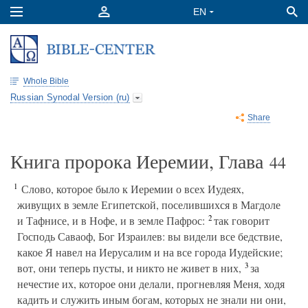
Whole Bible
Russian Synodal Version (ru)
Share
Книга пророка Иеремии, Глава
44
1
Слово, которое было к Иеремии о всех Иудеях,
живущих в земле Египетской, поселившихся в Магдоле
2
и Тафнисе, и в Нофе, и в земле Пафрос:
так говорит
Господь Саваоф, Бог Израилев: вы видели все бедствие,
какое Я навел на Иерусалим и на все города Иудейские;
3
вот, они теперь пусты, и никто не живет в них,
за
нечестие их, которое они делали, прогневляя Меня, ходя
кадить и служить иным богам, которых не знали ни они,