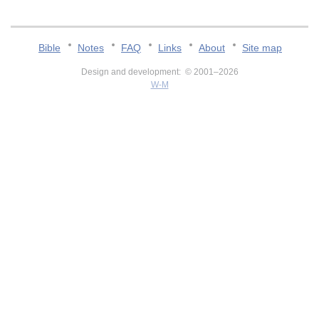
Bible
Notes
FAQ
Links
About
Site map
Design and development: © 2001–2026
W-M
v:2.0.3.107