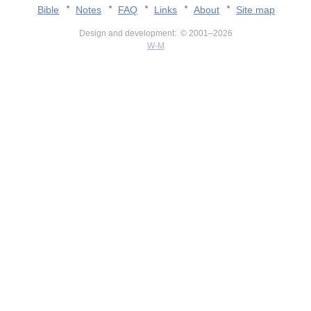
Bible
Notes
FAQ
Links
About
Site map
Design and development: © 2001–2026
W-M
v:2.0.3.107