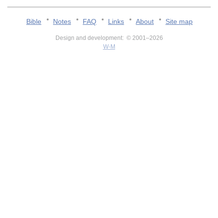
Bible
Notes
FAQ
Links
About
Site map
Design and development: © 2001–2026
W-M
v:2.0.3.107