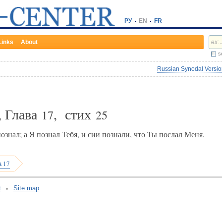
РУ
EN
FR
Links
About
s
Russian Synodal Version
, Глава
, стих
17
25
знал; а Я познал Тебя, и сии познали, что Ты послал Меня.
а 17
t
Site map
v:2.0.3.107