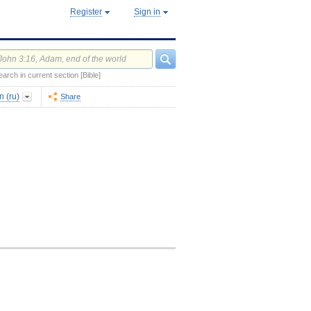
Register
Sign in
earch in current section [Bible]
 (ru)
Share