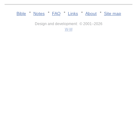
Bible
Notes
FAQ
Links
About
Site map
Design and development: © 2001–2026
W-M
v:2.0.3.107