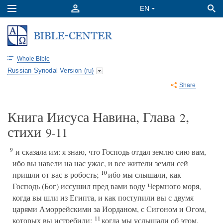
Whole Bible
Russian Synodal Version (ru)
Share
Книга Иисуса Навина, Глава
,
2
стихи
9-11
9
и сказала им: я знаю, что Господь отдал землю сию вам,
ибо вы навели на нас ужас, и все жители земли сей
10
пришли от вас в робость;
ибо мы слышали, как
Господь (Бог) иссушил пред вами воду Чермного моря,
когда вы шли из Египта, и как поступили вы с двумя
царями Аморрейскими за Иорданом, с Сигоном и Огом,
11
которых вы истребили;
когда мы услышали об этом,