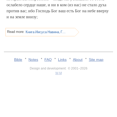
ослабело сердце наше, и ни в ком (из нас) не стало духа
против вас; ибо Господь Бог ваш есть Бог на небе вверху
и на земле внизу;
Книга Иисуса Навина, Глава 2
Read more:
Bible
Notes
FAQ
Links
About
Site map
Design and development: © 2001–2026
W-M
v:2.0.3.107