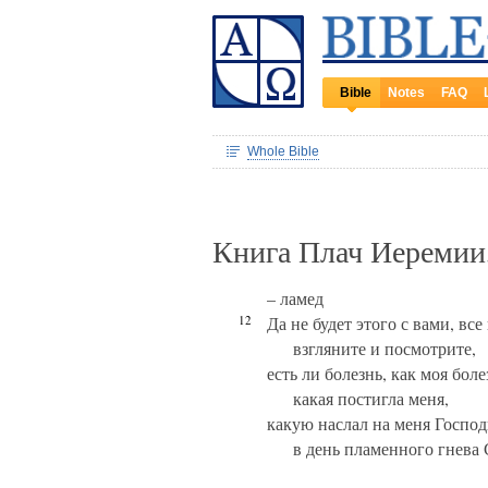
Bible
Notes
FAQ
Whole Bible
Книга Плач Иеремии
– ламед
12
Да не будет этого с вами, вс
взгляните и посмотрите,
есть ли болезнь, как моя боле
какая постигла меня,
какую наслал на меня Господ
в день пламенного гнева 