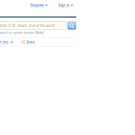
Register
Sign in
earch in current section [Bible]
 (ru)
Share