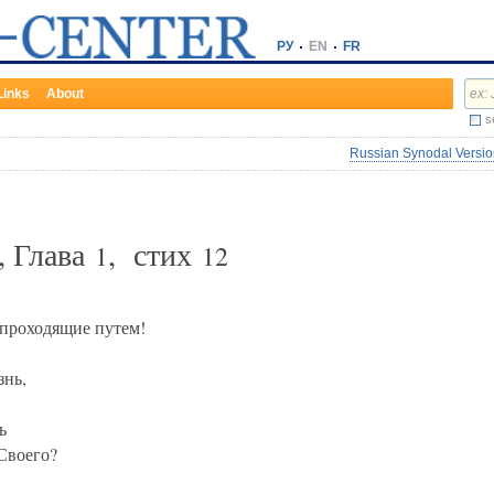
РУ
EN
FR
Links
About
s
Russian Synodal Version
, Глава
, стих
1
12
е проходящие путем!
знь,
ь
Своего?