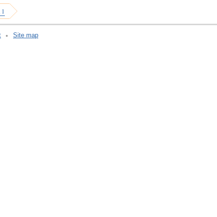
 1
t
Site map
v:2.0.3.107