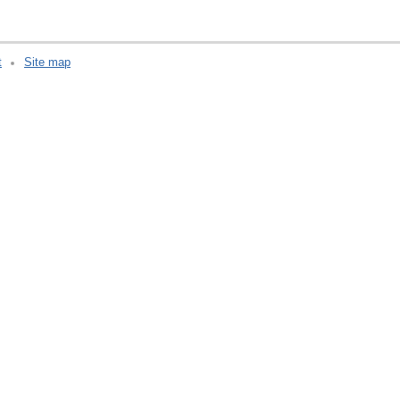
t
Site map
v:2.0.3.107