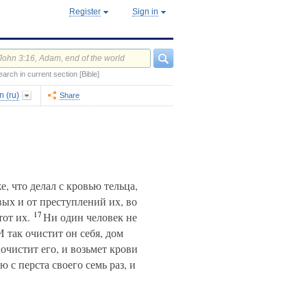
Register
Sign in
earch in current section [Bible]
 (ru)
Share
же, что делал с кровью тельца,
ых и от преступлений их, во
17
тот их.
Ни один человек не
 так очистит он себя, дом
чистит его, и возьмет крови
 с перста своего семь раз, и