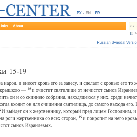
РУ
EN
FR
Links
About
s
Russian Synodal Version
ихи
15-19
а народ, и внесет кровь его за завесу, и сделает с кровью его то 
16
д крышкою —
и очистит святилище от нечистот сынов Израилев
пить он и со скиниею собрания, находящеюся у них, среди нечис
огда входит он для очищения святилища, до самого выхода его. И
8
И выйдет он к жертвеннику, который пред лицем Господним, и о
19
 на роги жертвенника со всех сторон,
и покропит на него кровью
чистот сынов Израилевых.