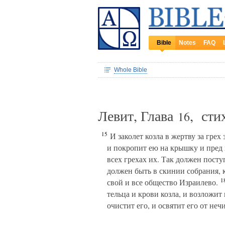
Bible
Notes
FAQ
Whole Bible
Левит, Глава
, ст
16
15
И заколет козла в жертву за грех з
и покропит ею на крышку и пре
всех грехах их. Так должен посту
должен быть в скинии собрания, к
1
свой и все общество Израилево.
тельца и крови козла, и возложит
очистит его, и освятит его от не