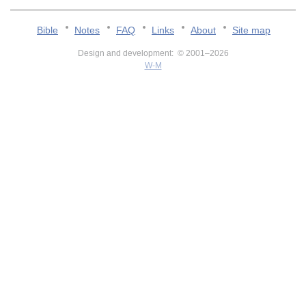
Bible
Notes
FAQ
Links
About
Site map
Design and development: © 2001–2026
W-M
v:2.0.3.107