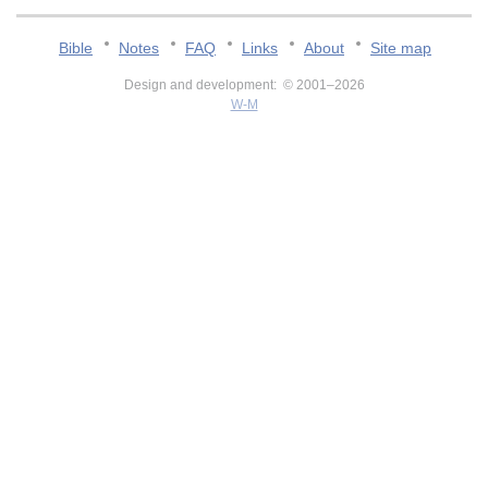
Bible
Notes
FAQ
Links
About
Site map
Design and development: © 2001–2026
W-M
v:2.0.3.107