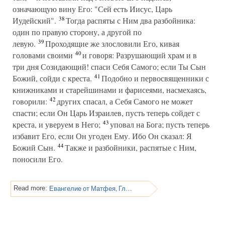
означающую вину Его: "Сей есть Иисус, Царь
38
Иудейский".
Тогда распяты с Ним два разбойника:
один по правую сторону, а другой по
39
левую.
Проходящие же злословили Его, кивая
40
головами своими
и говоря: Разрушающий храм и в
три дня Созидающий! спаси Себя Самого; если Ты Сын
41
Божий, сойди с креста.
Подобно и первосвященники с
книжниками и старейшинами и фарисеями, насмехаясь,
42
говорили:
других спасал, а Себя Самого не может
спасти; если Он Царь Израилев, пусть теперь сойдет с
43
креста, и уверуем в Него;
уповал на Бога; пусть теперь
избавит Его, если Он угоден Ему. Ибо Он сказал: Я
44
Божий Сын.
Также и разбойники, распятые с Ним,
поносили Его.
Евангелие от Матфея, Глава 27
Read more: