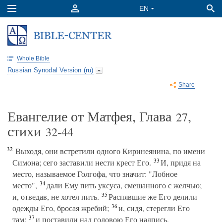
Whole Bible
Russian Synodal Version (ru)
Share
Евангелие от Матфея, Глава
,
27
стихи
32-44
32
Выходя, они встретили одного Киринеянина, по имени
33
Симона; сего заставили нести крест Его.
И, придя на
место, называемое Голгофа, что значит: "Лобное
34
место",
дали Ему пить уксуса, смешанного с желчью;
35
и, отведав, не хотел пить.
Распявшие же Его делили
36
одежды Его, бросая жребий;
и, сидя, стерегли Его
37
там;
и поставили над головою Его надпись,